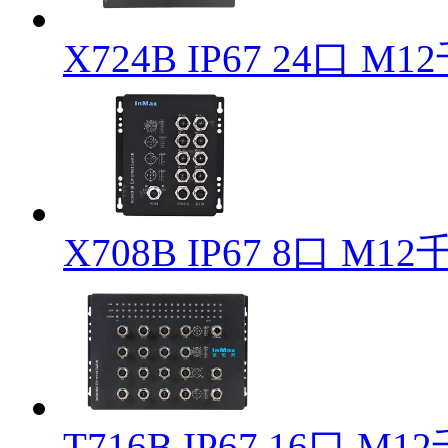
X724B IP67 24
X708B IP67 8口
T716B IP67 16口